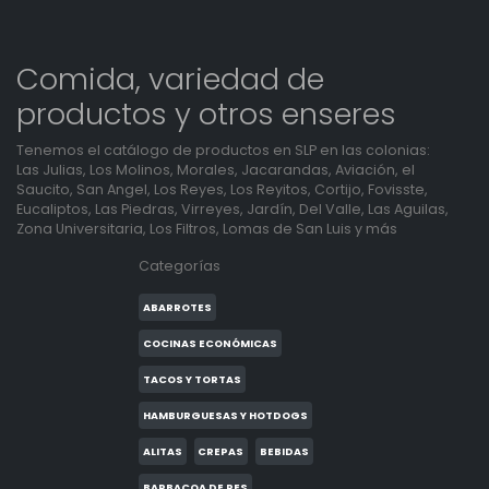
Comida, variedad de
productos y otros enseres
Tenemos el catálogo de productos en SLP en las colonias:
Las Julias, Los Molinos, Morales, Jacarandas, Aviación, el
Saucito, San Angel, Los Reyes, Los Reyitos, Cortijo, Fovisste,
Eucaliptos, Las Piedras, Virreyes, Jardín, Del Valle, Las Aguilas,
Zona Universitaria, Los Filtros, Lomas de San Luis y más
Categorías
ABARROTES
COCINAS ECONÓMICAS
TACOS Y TORTAS
HAMBURGUESAS Y HOTDOGS
ALITAS
CREPAS
BEBIDAS
BARBACOA DE RES