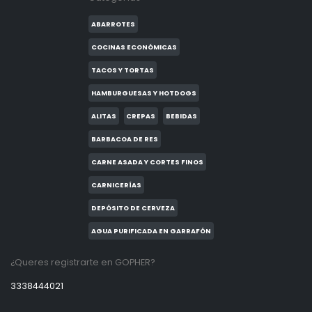
ABARROTES
COCINAS ECONÓMICAS
TACOS Y TORTAS
HAMBURGUESAS Y HOTDOGS
ALITAS
CREPAS
BEBIDAS
BARBACOA DE RES
CARNE ASADA Y CORTES FINOS
CARNICERÍAS
DEPÓSITO DE CERVEZA
AGUA PURIFICADA EN GARRAFÓN
¿Queres registrarte en GOPHER?
3338444021