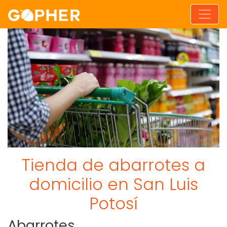
Tienda de abarrotes a
domicilio en San Luis
Potosí
Abarrotes