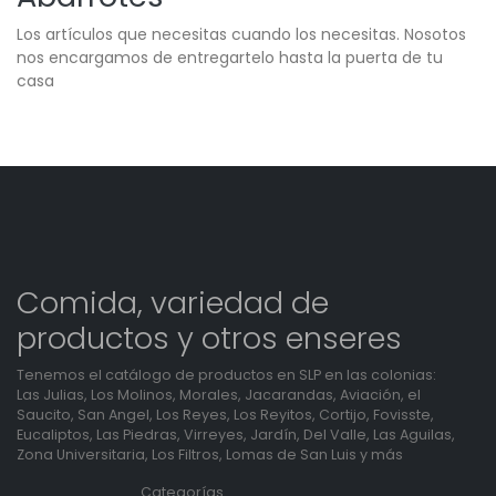
Los artículos que necesitas cuando los necesitas. Nosotos
nos encargamos de entregartelo hasta la puerta de tu
casa
Comida, variedad de
productos y otros enseres
Tenemos el catálogo de productos en SLP en las colonias:
Las Julias, Los Molinos, Morales, Jacarandas, Aviación, el
Saucito, San Angel, Los Reyes, Los Reyitos, Cortijo, Fovisste,
Eucaliptos, Las Piedras, Virreyes, Jardín, Del Valle, Las Aguilas,
Zona Universitaria, Los Filtros, Lomas de San Luis y más
Categorías