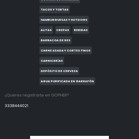
TACOS Y TORTAS
HAMBURGUESAS Y HOTDOGS
ALITAS
CREPAS
BEBIDAS
BARBACOA DE RES
CARNE ASADA Y CORTES FINOS
CARNICERÍAS
DEPÓSITO DE CERVEZA
AGUA PURIFICADA EN GARRAFÓN
¿Queres registrarte en GOPHER?
3338444021