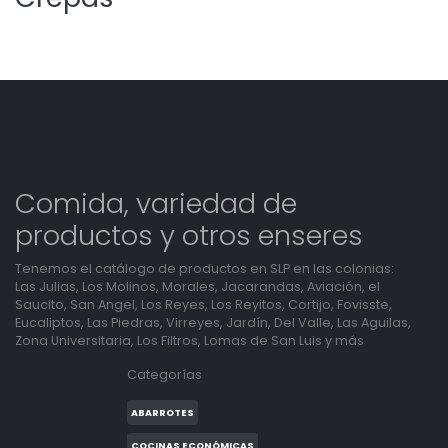
Comida, variedad de
productos y otros enseres
Tenemos el catálogo de productos en SLP en las colonias:
Las Julias, Los Molinos, Morales, Jacarandas, Aviación, el
Saucito, San Angel, Los Reyes, Los Reyitos, Cortijo, Fovisste,
Eucaliptos, Las Piedras, Virreyes, Jardín, Del Valle, Las Aguilas,
Zona Universitaria, Los Filtros, Lomas de San Luis y más
Categorías
ABARROTES
COCINAS ECONÓMICAS