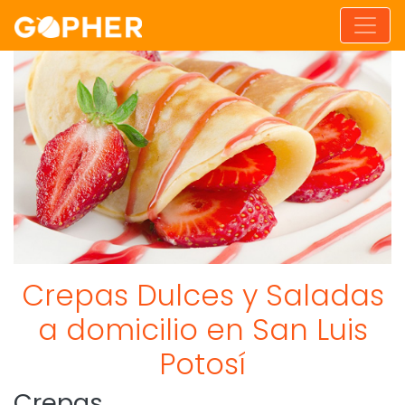
Crepas Dulces y Saladas
a domicilio en San Luis
Potosí
Crepas